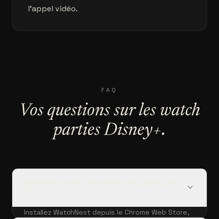
l'appel vidéo.
FAQ
Vos questions sur les watch
parties Disney+.
Comment lancer une watch party Disney Plus
expand_more
?
Installez WatchNest depuis le Chrome Web Store,