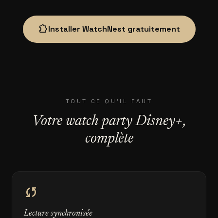
extension
Installer WatchNest gratuitement
TOUT CE QU'IL FAUT
Votre watch party Disney+,
complète
sync
Lecture synchronisée